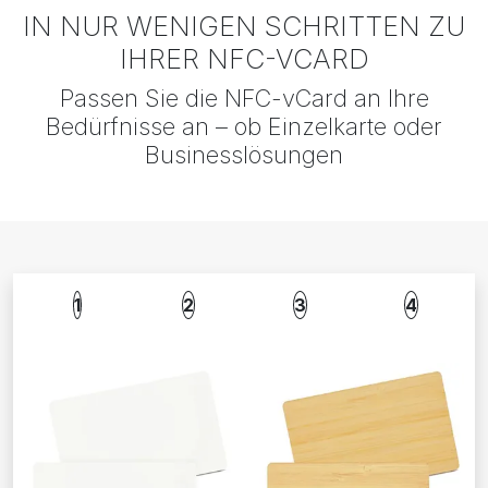
werden, ohne dass wir alte Karten entsorgen
IN NUR WENIGEN SCHRITTEN ZU
und neue drucken müssen."
IHRER NFC-VCARD
Marc Buhren
Passen Sie die NFC-vCard an Ihre
Harbecke GmbH
Bedürfnisse an – ob Einzelkarte oder
Businesslösungen
1
2
3
4