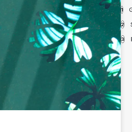
G
1
2
3