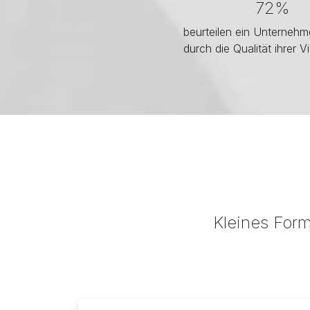
72%
beurteilen ein Unterneh
durch die Qualität ihrer Vi
Kleines Form